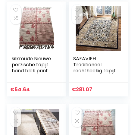
Polyester…
silkroude Nieuwe
SAFAVIEH
perzische tapijt
Traditioneel
hand blok print
rechthoekig tapijt
kilim tapijt
voor binnen, met
moroccan tapijt
de hand getuft,
Turkse kilim
Perzische legende,
€
54.64
€
281.07
dhurrie
PL819, in
blauw/goud, 152 x…