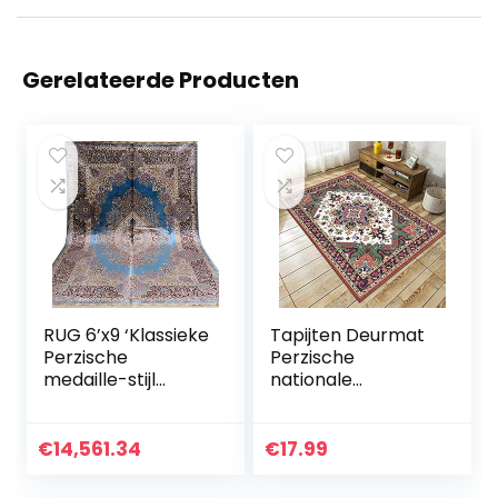
Gerelateerde Producten
RUG 6’x9 ‘Klassieke
Tapijten Deurmat
Perzische
Perzische
medaille-stijl
nationale
handgemaakte
stijl40X60CM
zijden tapijten in
Hedendaagse
blauw, paars en
tapijt Woonkamer
€
14,561.34
€
17.99
rood gebruik voor
tapijt vloer Super
woonkamer…
absorberend