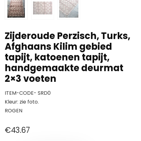
Zijderoude Perzisch, Turks,
Afghaans Kilim gebied
tapijt, katoenen tapijt,
handgemaakte deurmat
2×3 voeten
ITEM-CODE- SRD0
Kleur: zie foto.
ROGEN
€
43.67