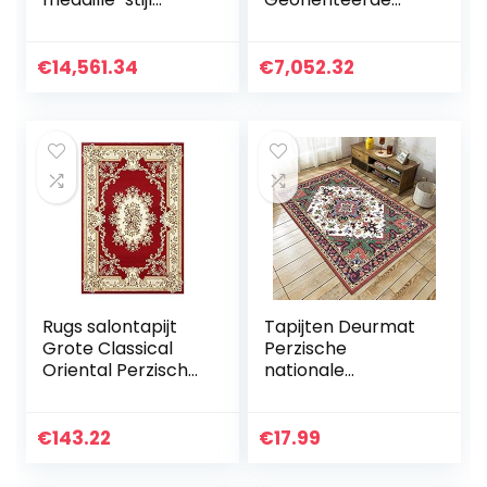
handgemaakte
Perzische Rug
zijden tapijten in
Perzische tapijten
blauw, paars en
Hand Tufted Silk
€
14,561.34
€
7,052.32
rood gebruik voor
Carpet voor
woonkamer…
Woonkamer
Ouzyu…
Rugs salontapijt
Tapijten Deurmat
Grote Classical
Perzische
Oriental Perzische
nationale
Style Maten
stijl40X60CM
Slaapkamer
Hedendaagse
Woonkamer Floral
tapijt Woonkamer
€
143.22
€
17.99
Traditionele 15MM
tapijt vloer Super
Poolhoogte…
absorberend