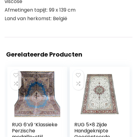
viscose
Afmetingen tapijt: 99 x 139 cm
Land van herkomst: België
Gerelateerde Producten
RUG 6’x9 ‘Klassieke
RUG 5×8 Zijde
Perzische
Handgeknipte
medaille-stijl
Georiënteerde