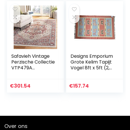
Polyester…
Safavieh Vintage
Designs Emporium
Perzische Collectie
Grote Kelim Tapijt
VTP479A
Vogel 8ft x 5ft (2,4
Distressed
m x 1,5 m) Hand
Oosterse Ruimte
Geweven
tapijt, 4′ x 6′,
Traditionele
€
301.54
€
157.74
rood/ivoor
Perzische Stijl Wol…
Over ons