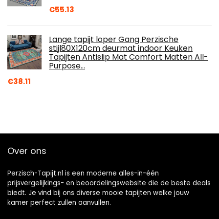
€
55.13
Lange tapijt loper Gang Perzische
stijl80X120cm deurmat indoor Keuken
Tapijten Antislip Mat Comfort Matten All-
Purpose…
€
38.11
Over ons
Perzisch-Tapijt.nl is een moderne alles-in-één
prijsvergelijkings- en beoordelingswebsite die de beste deals
biedt. Je vind bij ons diverse mooie tapijten welke jouw
kamer perfect zullen aanvullen.