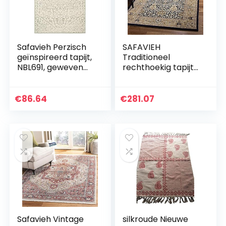
Safavieh Perzisch
SAFAVIEH
geïnspireerd tapijt,
Traditioneel
NBL691, geweven
rechthoekig tapijt
polyester en
voor binnen, met
viscose,
de hand getuft,
lichtblauw/ivoor, 99
Perzische legende,
€
86.64
€
281.07
x 139 cm
PL819, in
blauw/goud, 152 x…
Safavieh Vintage
silkroude Nieuwe