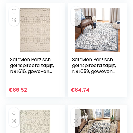
Safavieh Perzisch
Safavieh Perzisch
geïnspireerd tapijt,
geïnspireerd tapijt,
NBL616, geweven
NBL659, geweven
polyester en
polyester en
viscose,
viscose,
lichtbruin/room, 99
donkerblauw/ivoor,
€
86.52
€
84.74
x 139 cm
99 x 139 cm