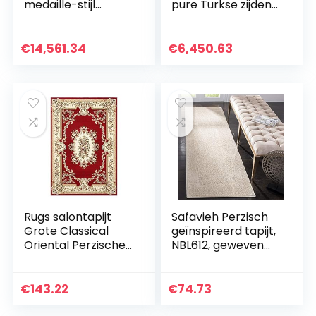
medaille-stijl
pure Turkse zijden
handgemaakte
tapijt aangepast
zijden tapijten in
formaatveld met
blauw, paars en
Perzische stijl
€
14,561.34
€
6,450.63
rood gebruik voor
Ouzyu (Size :
woonkamer…
122x183cm)
Rugs salontapijt
Safavieh Perzisch
Grote Classical
geïnspireerd tapijt,
Oriental Perzische
NBL612, geweven
Style Maten
polyester en
Slaapkamer
viscose lopers,
Woonkamer Floral
beige/ivoor, 66 x
€
143.22
€
74.73
Traditionele 15MM
182 cm
Poolhoogte…