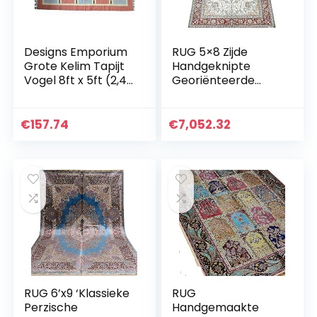
Designs Emporium
RUG 5×8 Zijde
Grote Kelim Tapijt
Handgeknipte
Vogel 8ft x 5ft (2,4
Georiënteerde
m x 1,5 m) Hand
Perzische Rug
Geweven
Perzische tapijten
Traditionele
Hand Tufted Silk
€
157.74
€
7,052.32
Perzische Stijl Wol…
Carpet voor
Woonkamer
Ouzyu…
RUG 6’x9 ‘Klassieke
RUG
Perzische
Handgemaakte