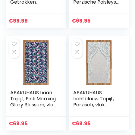
Getrokken
Perzische Paisleys,
Perzische katten,
vlak Geweven
vlak Geweven
Vloerkleed voor
Vloerkleed voor
Woonkamer,
€
99.99
€
69.95
Woonkamer,
Slaapkamer,
Slaapkamer,
Eetkamer, 80 x…
Eetkamer…
ABAKUHAUS Liaan
ABAKUHAUS
Tapijt, Pink Morning
Lichtblauw Tapijt,
Glory Blossom, vlak
Perzisch, vlak
Geweven
Geweven
Vloerkleed voor
Vloerkleed voor
Woonkamer,
Woonkamer,
€
69.95
€
69.95
Slaapkamer,
Slaapkamer,
Eetkamer, 80 x…
Eetkamer, 80 x 150