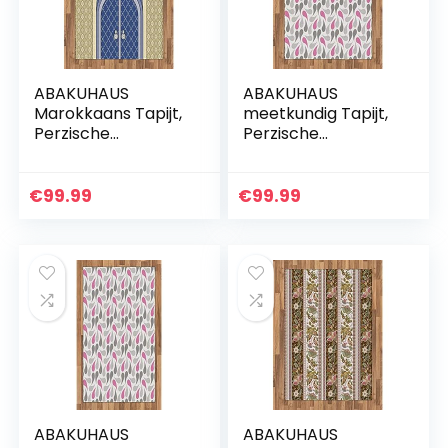
ABAKUHAUS
ABAKUHAUS
Marokkaans Tapijt,
meetkundig Tapijt,
Perzische
Perzische
Ottomaanse
Teardrop, vlak
cultuur, vlak
Geweven
Geweven
Vloerkleed voor
€
99.99
€
99.99
Vloerkleed voor
Woonkamer,
Woonkamer,
Slaapkamer,
Slaapkamer,
Eetkamer, 120 x
Eetkamer…
180…
ABAKUHAUS
ABAKUHAUS