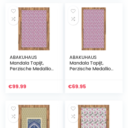
cm…
ABAKUHAUS
ABAKUHAUS
Mandala Tapijt,
Mandala Tapijt,
Perzische Medallion
Perzische Medallion
Ornamenten, vlak
Ornamenten, vlak
Geweven
Geweven
Vloerkleed voor
Vloerkleed voor
€
99.99
€
69.95
Woonkamer,
Woonkamer,
Slaapkamer,
Slaapkamer,
Eetkamer…
Eetkamer…