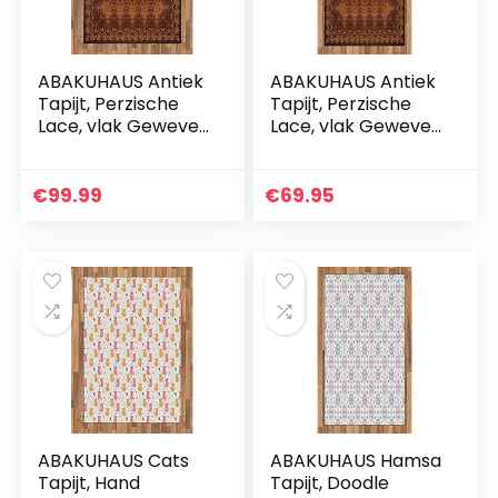
ABAKUHAUS Antiek
ABAKUHAUS Antiek
Tapijt, Perzische
Tapijt, Perzische
Lace, vlak Geweven
Lace, vlak Geweven
Vloerkleed voor
Vloerkleed voor
Woonkamer,
Woonkamer,
Slaapkamer,
Slaapkamer,
€
99.99
€
69.95
Eetkamer, 120 x 180
Eetkamer, 80 x 150
cm…
cm…
ABAKUHAUS Cats
ABAKUHAUS Hamsa
Tapijt, Hand
Tapijt, Doodle