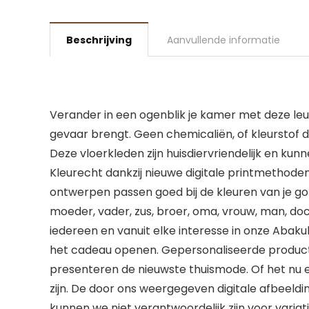
Beschrijving
Aanvullende informatie
Verander in een ogenblik je kamer met deze leu
gevaar brengt. Geen chemicaliën, of kleurstof die
Deze vloerkleden zijn huisdiervriendelijk en ku
Kleurecht dankzij nieuwe digitale printmethoden.
ontwerpen passen goed bij de kleuren van je go
moeder, vader, zus, broer, oma, vrouw, man, do
iedereen en vanuit elke interesse in onze Abak
het cadeau openen. Gepersonaliseerde producten 
presenteren de nieuwste thuismode. Of het nu een
zijn. De door ons weergegeven digitale afbeel
kunnen we niet verantwoordelijk zijn voor variat