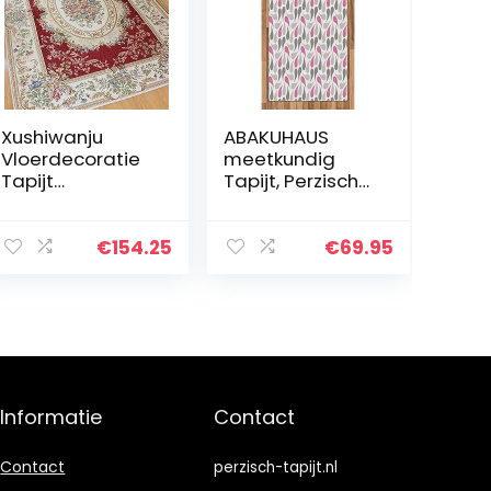
Xushiwanju
ABAKUHAUS
Vloerdecoratie
meetkundig
Tapijt
Tapijt, Perzische
Lichtblauw
Teardrop, vlak
Perzisch Tapijt
Geweven
Europese
Vloerkleed voor
€
154.25
€
69.95
Platteland
Woonkamer,
Tapijt En
Slaapkamer,
Woonkamer
Eetkamer, 80 x
Tapijt Familie…
150…
Informatie
Contact
Contact
perzisch-tapijt.nl