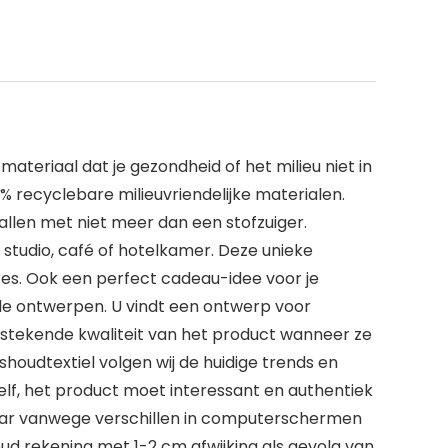
teriaal dat je gezondheid of het milieu niet in
00% recyclebare milieuvriendelijke materialen.
vallen met niet meer dan een stofzuiger.
, studio, café of hotelkamer. Deze unieke
res. Ook een perfect cadeau-idee voor je
nde ontwerpen. U vindt een ontwerp voor
itstekende kwaliteit van het product wanneer ze
shoudtextiel volgen wij de huidige trends en
zelf, het product moet interessant en authentiek
maar vanwege verschillen in computerschermen
Houd rekening met 1-2 cm afwijking als gevolg van