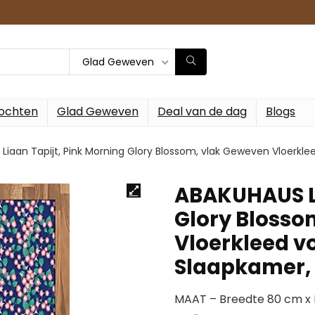
Glad Geweven
ochten
Glad Geweven
Deal van de dag
Blogs
Liaan Tapijt, Pink Morning Glory Blossom, vlak Geweven Vloerk
ABAKUHAUS Li
Glory Blosso
Vloerkleed 
Slaapkamer, 
MAAT – Breedte 80 cm x 