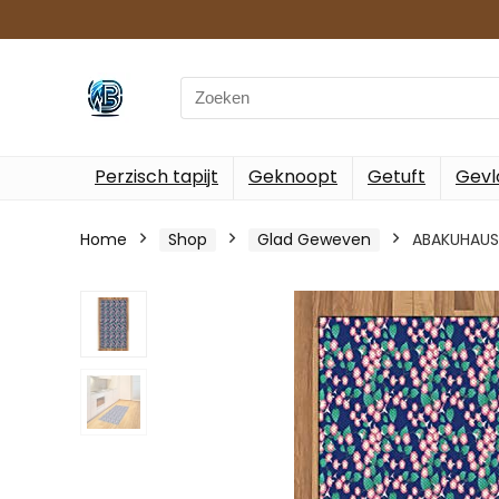
Search
for:
Perzisch tapijt
Geknoopt
Getuft
Gevl
Home
Shop
Glad Geweven
ABAKUHAUS 