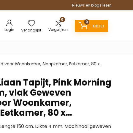
Nieuws en blogs lezen
0
0
€
0.00
Login
Vergelijken
verlanglijst
leed voor Woonkamer, Slaapkamer, Eetkamer, 80 x…
aan Tapijt, Pink Morning
m, vlak Geweven
voor Woonkamer,
Eetkamer, 80 x…
Lengte 150 cm. Dikte 4 mm. Machinaal geweven