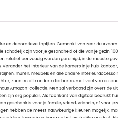
ke en decoratieve tapijten. Gemaakt van zeer duurzaam ma
 schadelijk zijn voor je gezondheid of die van je gezin. 1
nnen relatief eenvoudig worden gereinigd, in de meeste ge
 Verander het interieur van de kamers in je huis, kantoor
rdijnen, muren, meubels en alle andere interieuraccessoi
chter, zoon en alle andere dierbaren, met veel verrasse
uhaus Amazon-collectie. Men zal verbaasd zijn overr de u
zijn erg populair. Als fabrikant van digitaal bedrukt hui
 geschenk is voor je familie, vriend, vriendin, of voor je
dingen hebben de meest nauwkeurige kleuren mogelijk, 
ies in kleur tussen je scherm en het werkelijke product. 