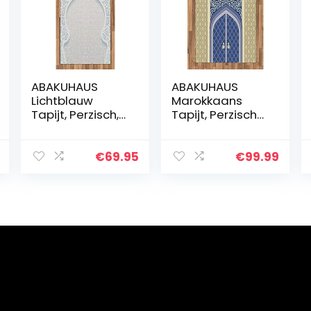
ABAKUHAUS
ABAKUHAUS
Lichtblauw
Marokkaans
Tapijt, Perzisch,
Tapijt, Perzische
vlak Geweven
Ottomaanse
Vloerkleed voor
cultuur, vlak
Woonkamer,
Geweven
€
69.95
€
99.99
Slaapkamer,
Vloerkleed voor
Eetkamer, 80 x
Woonkamer,
150 cm…
Slaapkamer,
Eetkamer…