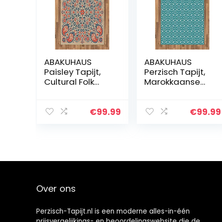
ABAKUHAUS
ABAKUHAUS
Paisley Tapijt,
Perzisch Tapijt,
Cultural Folk
Marokkaanse
Perzische, vlak
BloemenWerveli
Geweven
ngen, vlak
Vloerkleed voor
Geweven
€
99.99
€
99.99
Woonkamer,
Vloerkleed voor
Slaapkamer,
Woonkamer,
Eetkamer, 120 x…
Slaapkamer,
Eetkamer…
Over ons
Perzisch-Tapijt.nl is een moderne alles-in-één
prijsvergelijkings- en beoordelingswebsite die de