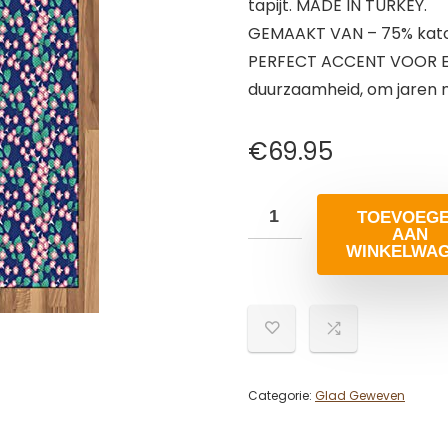
tapijt. MADE IN TURKEY.
GEMAAKT VAN – 75% katoen
PERFECT ACCENT VOOR EL
duurzaamheid, om jaren 
€
69.95
TOEVOEG
AAN
WINKELWA
Categorie:
Glad Geweven