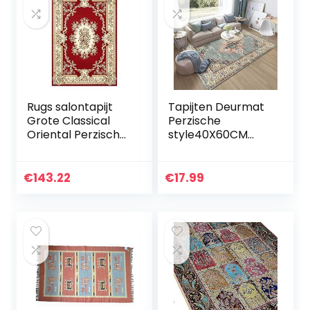
Rugs salontapijt
Tapijten Deurmat
Grote Classical
Perzische
Oriental Perzische
style40X60CM
Style Maten
Hedendaagse
Slaapkamer
tapijt Woonkamer
Woonkamer Floral
tapijt vloer Super
€
143.22
€
17.99
Traditionele 15MM
absorberend
Poolhoogte…
Polyester Eco…