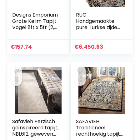
Designs Emporium
RUG
Grote Kelim Tapijt
Handgemaakte
Vogel 8ft x 5ft (2,4
pure Turkse zijden
m x 1,5 m) Hand
tapijt aangepast
Geweven
formaatveld met
Traditionele
Perzische stijl
€
157.74
€
6,450.63
Perzische Stijl Wol…
Ouzyu (Size :
122x183cm)
Safavieh Perzisch
SAFAVIEH
geïnspireerd tapijt,
Traditioneel
NBL612, geweven
rechthoekig tapijt