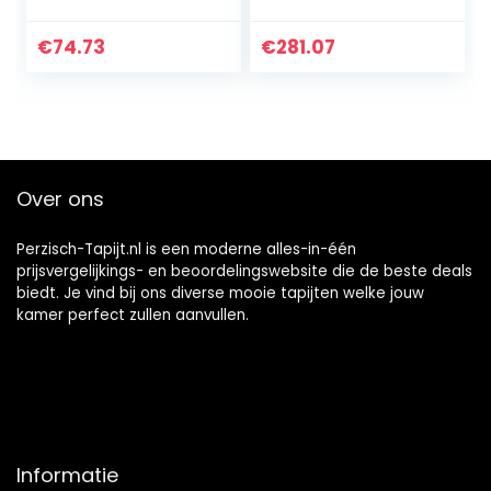
polyester en
voor binnen, met
viscose lopers,
de hand getuft,
beige/ivoor, 66 x
Perzische legende,
€
74.73
€
281.07
182 cm
PL819, in
blauw/goud, 152 x…
Over ons
Perzisch-Tapijt.nl is een moderne alles-in-één
prijsvergelijkings- en beoordelingswebsite die de beste deals
biedt. Je vind bij ons diverse mooie tapijten welke jouw
kamer perfect zullen aanvullen.
Informatie