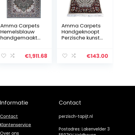
Amma Carpets
Amma Carpets
Hemelsblauw
Handgeknoopt
handgemaakte
Perzische kunst
luxe traditionele
zijden tapijt 2×3
handgeknoopte
voet veelkleurig
kunst zijden
luxe traditioneel
€
1,911.68
€
143.00
tapijt Perzisch
handgemaakt
groot formaat 9
magisch…
voet…
Informatie
Contact
Contact
perzisch-tapijt.nl
Klantenservice
Postadres: Lakenvelder 3
Over ons