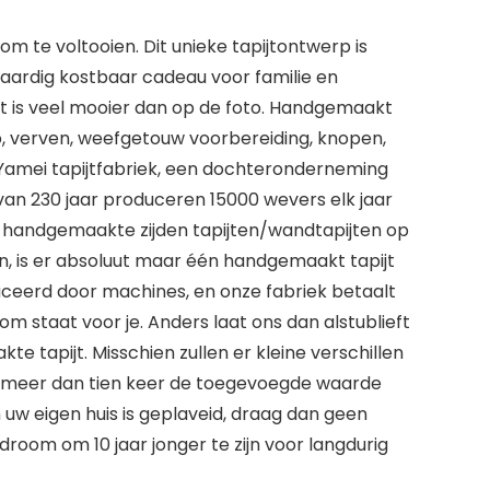
m te voltooien. Dit unieke tapijtontwerp is
gwaardig kostbaar cadeau voor familie en
pijt is veel mooier dan op de foto. Handgemaakt
, verven, weefgetouw voorbereiding, knopen,
: Yamei tapijtfabriek, een dochteronderneming
 van 230 jaar produceren 15000 wevers elk jaar
r handgemaakte zijden tapijten/wandtapijten op
pen, is er absoluut maar één handgemaakt tapijt
uceerd door machines, en onze fabriek betaalt
m staat voor je. Anders laat ons dan alstublieft
te tapijt. Misschien zullen er kleine verschillen
r meer dan tien keer de toegevoegde waarde
n uw eigen huis is geplaveid, draag dan geen
 droom om 10 jaar jonger te zijn voor langdurig