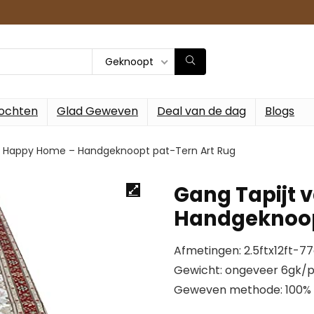
Geknoopt
ochten
Glad Geweven
Deal van de dag
Blogs
n Happy Home – Handgeknoopt pat-Tern Art Rug
Gang Tapijt 
Handgeknoop
Afmetingen: 2.5ftx12ft-
Gewicht: ongeveer 6gk/
Geweven methode: 100% 