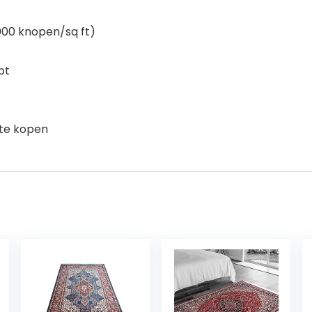
000 knopen/sq ft)
pt
 te kopen