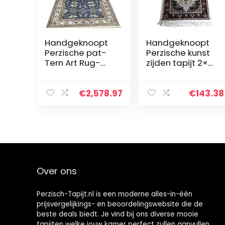
Handgeknoopt
Handgeknoopt
Perzische pat-
Perzische kunst
Tern Art Rug-
zijden tapijt 2×3
Corridor Tapijt
voet veelkleurig
van Gelukkig
luxe traditioneel
Thuis
handgemaakt
€
2,578.97
€
143.38
magisch tapijt
van Amma…
Over ons
Perzisch-Tapijt.nl is een moderne alles-in-één
prijsvergelijkings- en beoordelingswebsite die de
beste deals biedt. Je vind bij ons diverse mooie
tapijten welke jouw kamer perfect zullen aanvullen.