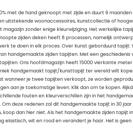
 100% met de hand geknoopt met zijde en duurt 9 maanden o
is een uitstekende woonaccessoires, kunstcollectie of hoo
et magazijn zonder enige kleurwijziging. Het werkelijke ta
noopte zijden deken heeft 8 processen, namelijk ontwerp
werk te doen in elk proces. Over kunst geborduurd tapijt
ant van handgemaakte zijden tapijten. Met een geschiedenis
 tapijten. Ons hoofdmagazijn heeft 15000 vierkante mete
n uniek handgemaakt tapijt/kunsttapijt ter wereld wilt ko
dat wanneer je twee tapijten verkoopt, ze worden geprod
en aan je toekomstige leven. Klik dan om te kopen. Rijkdo
chillende fouten en kleurverschillen zijn in het handgemaak
 Om deze redenen zal dit handgemaakte tapijt in 30 jaa
 koop dan hier niet. Als het handgemaakte zijden tapijt i
g elastisch, wit en rood en verandert je haar. Het is geen