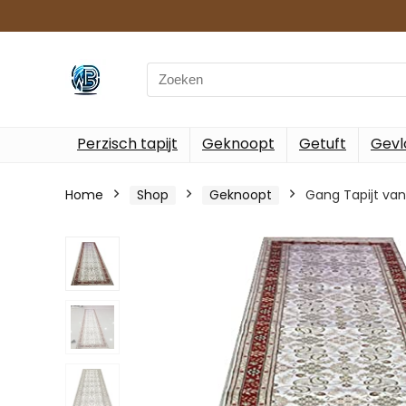
Search
for:
Perzisch tapijt
Geknoopt
Getuft
Gevl
Home
Shop
Geknoopt
Gang Tapijt va