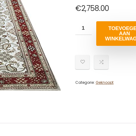
€
2,758.00
TOEVOEG
AAN
WINKELWA
Categorie:
Geknoopt