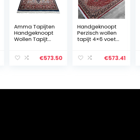
Amma Tapijten
Handgeknoopt
Handgeknoopt
Perzisch wollen
Wollen Tapijt
tapijt 4×6 voet
Perzisch
rood
Traditioneel
handgemaakt
Luxe Veelkleurig
luxe traditioneel
€
573.50
€
573.41
4x6ft
tapijt door
Amma Carpets