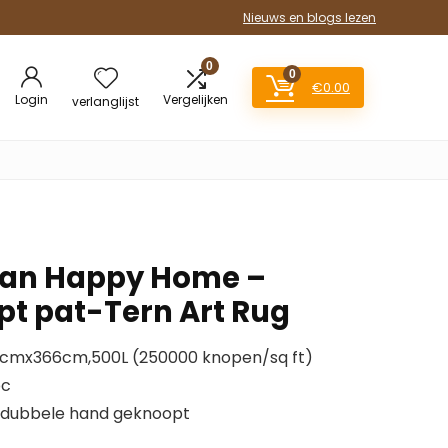
Nieuws en blogs lezen
0
0
€
0.00
Login
Vergelijken
verlanglijst
van Happy Home –
t pat-Tern Art Rug
77cmx366cm,500L (250000 knopen/sq ft)
pc
dubbele hand geknoopt