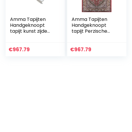
Amma Tapijten
Amma Tapijten
Handgeknoopt
Handgeknoopt
tapijt kunst zijde
tapijt Perzische
geïmporteerd voor
Kunst Zijde
woonkamer
Traditioneel Luxe
Perzisch
Rood 1,8 x 2,7 m
€
967.79
€
967.79
traditioneel luxe wit
1,8 x 2,7 m