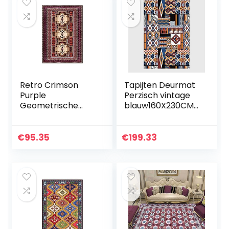
Retro Crimson
Tapijten Deurmat
Purple
Perzisch vintage
Geometrische
blauw160X230CM
Perzische Etnische
Hedendaagse
Stijl Woonkamer
tapijt Woonkamer
Meisje Slaapkamer
tapijt vloer Super
€
95.35
€
199.33
Vloermat Studie
absorberend
Nachtkastje…
Polyester…