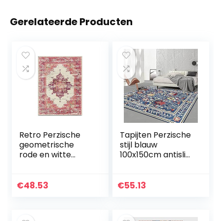
Gerelateerde Producten
Retro Perzische
Tapijten Perzische
geometrische
stijl blauw
rode en witte
100x150cm antislip
etnische stijl
waterdichte anti-
woonkamer
bacteriële mat
slaapkamer
comfort matten
€
48.53
€
55.13
vloermat
multifunctionele…
nachtkastje tapijt