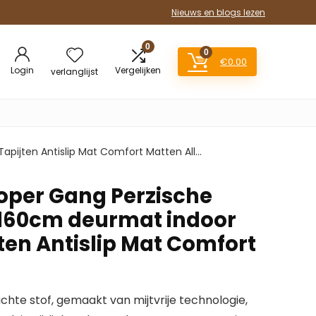
Nieuws en blogs lezen
0
0
€
0.00
Login
Vergelijken
verlanglijst
Tapijten Antislip Mat Comfort Matten All…
loper Gang Perzische
0X160cm deurmat indoor
ten Antislip Mat Comfort
zachte stof, gemaakt van mijtvrije technologie,