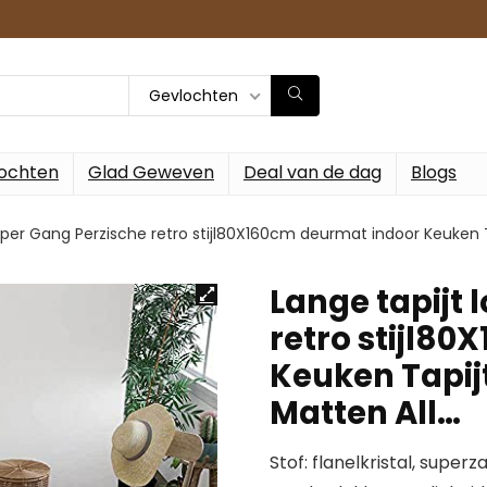
Gevlochten
ochten
Glad Geweven
Deal van de dag
Blogs
loper Gang Perzische retro stijl80X160cm deurmat indoor Keuken 
Lange tapijt 
retro stijl8
Keuken Tapij
Matten All…
Stof: flanelkristal, super