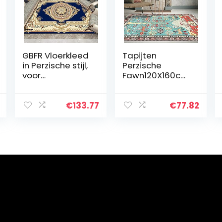
GBFR Vloerkleed
Tapijten
in Perzische stijl,
Perzische
voor
Fawn120X160cm
woonkamer,
Antislip
Scandinavisch
Waterdichte
tapijt,
Anti-bacteriële
€
133.77
€
77.82
slaapkamer,
Mat Comfort
salontafel,
Matten
Marokko,
Multifunctionele
vloerkleed…
Vloermatten…