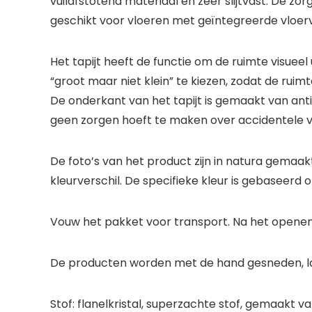
vuilafstotend materiaal en zeer slijtvast. De z
geschikt voor vloeren met geïntegreerde vloe
Het tapijt heeft de functie om de ruimte visuee
“groot maar niet klein” te kiezen, zodat de ruimte 
De onderkant van het tapijt is gemaakt van antis
geen zorgen hoeft te maken over accidentele v
De foto’s van het product zijn in natura gemaakt
kleurverschil. De specifieke kleur is gebaseerd
Vouw het pakket voor transport. Na het openen,
De producten worden met de hand gesneden, l
Stof: flanelkristal, superzachte stof, gemaakt va