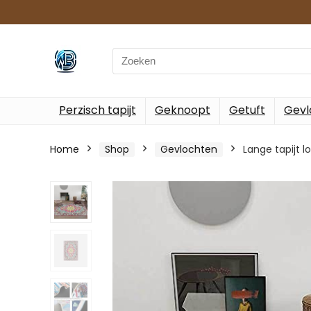
Search
for:
Perzisch tapijt
Geknoopt
Getuft
Gevl
Home
Shop
Gevlochten
Lange tapijt 