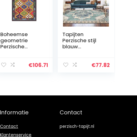
Boheemse
Tapijten
geometrie
Perzische stijl
Perzische
blauw
etnische stijl
grijs120X160cm
geel rood groen
Antislip
blauw kleur
Waterdichte
€
106.71
€
77.82
woonkamer
Anti-bacteriële
kinderslaapkam
Mat Comfort
er vloermatten
Matten All-
studie…
Purpose…
Informatie
Contact
Contact
perzisch-tapijt.nl
Klantenservice