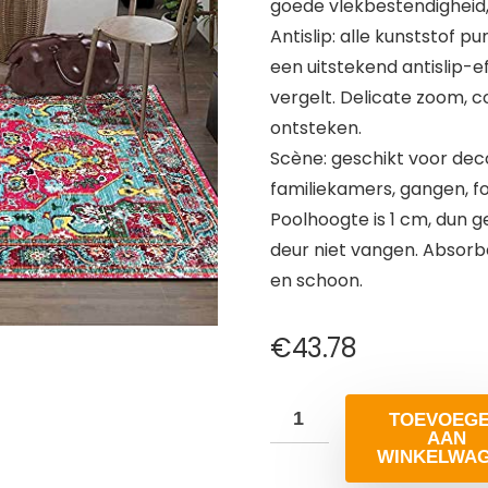
goede vlekbestendigheid, 
Antislip: alle kunststof 
een uitstekend antislip-ef
vergelt. Delicate zoom, 
ontsteken.
Scène: geschikt voor dec
familiekamers, gangen, f
Poolhoogte is 1 cm, dun 
deur niet vangen. Absor
en schoon.
€
43.78
TOEVOEG
AAN
WINKELWA