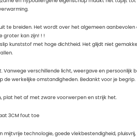
orgzame en hypoallergene eigenschap maakt het tapijt tot 
rverwarming.
l uit te breiden. Het wordt over het algemeen aanbevolen 
groter kan zijn! ! !
lip kunststof met hoge dichtheid. Het glijdt niet gemakkel
allen.
. Vanwege verschillende licht, weergave en persoonlijk be
 op de werkelijke omstandigheden. Bedankt voor je begrip.
 plat het af met zware voorwerpen en strijk het.
aat 3CM fout toe
n mijtvrije technologie, goede vlekbestendigheid, pluisvrij