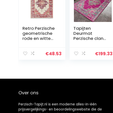
Retro Perzische
Tapijten
geometrische
Deurmat
rode en witte
Perzische clan
etnische stijl
stijl
woonkamer
red160X230CM
slaapkamer
Hedendaagse
€
48.53
€
199.33
vloermat
tapijt
nachtkastje
Woonkamer
tapijt
tapijt vloer
Super
absorberend
Polyester…
Over ons
Perzisch-Tapijt.nl is een moderne alles-in-één
prijsvergelijkings- en beoordelingswebsite die de