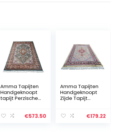
Amma Tapijten
Amma Tapijten
Handgeknoopt
Handgeknoopt
tapijt Perzische
Zijde Tapijt
Kunst Zijde
Perzisch Crème
Traditioneel
Grootte 2.5×4
Luxe Veelkleurig
Voet
€
573.50
€
179.22
1,2 x 1,8 m