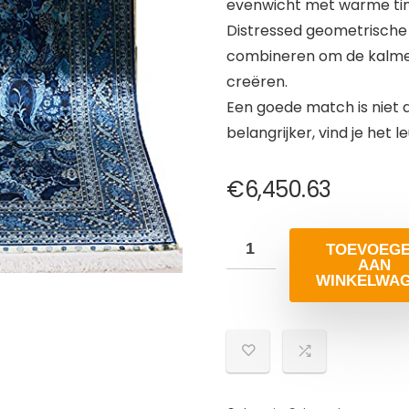
evenwicht met warme tint
Distressed geometrische 
combineren om de kalmer
creëren.
Een goede match is niet 
belangrijker, vind je het l
€
6,450.63
TOEVOEG
AAN
WINKELWA