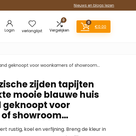
Nieuws en blogs lezen
0
0
€
0.00
Login
Vergelijken
verlanglijst
n hand geknoopt voor woonkamers of showroom…
zische zijden tapijten
e mooie blauwe huis
d geknoopt voor
 of showroom…
rt rustig, koel en verfijning. Breng de kleur in