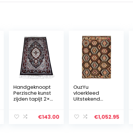
Handgeknoopt
OuzYu
Perzische kunst
vloerkleed
zijden tapijt 2×3
Uitstekend
voet zwart
Geometrisch
veelkleurig luxe
Design Bruin
traditioneel
Turks tapijt
€
143.00
€
1,052.95
handgemaakt
Polygon Shape
magisch tapijt
Tapestry Hand