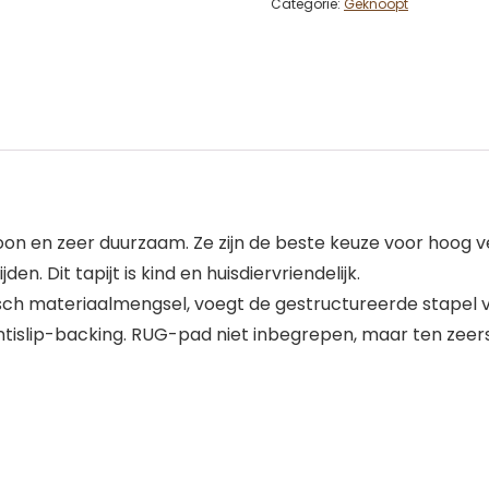
Categorie:
Geknoopt
hoon en zeer duurzaam. Ze zijn de beste keuze voor hoo
n. Dit tapijt is kind en huisdiervriendelijk.
materiaalmengsel, voegt de gestructureerde stapel visue
 antislip-backing. RUG-pad niet inbegrepen, maar ten zee