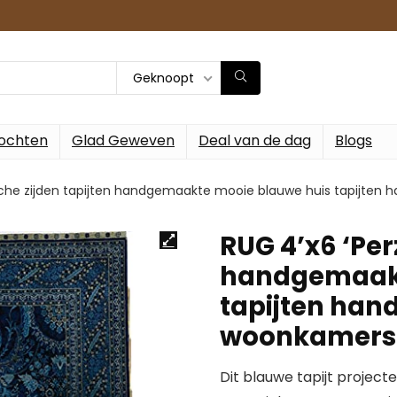
Geknoopt
ochten
Glad Geweven
Deal van de dag
Blogs
ische zijden tapijten handgemaakte mooie blauwe huis tapijte
RUG 4’x6 ‘Per
handgemaakt
tapijten han
woonkamers
Dit blauwe tapijt projectee