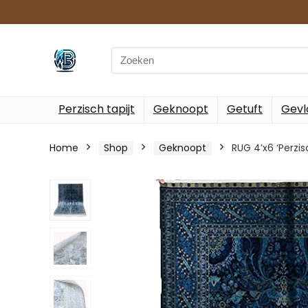
Search
for:
Perzisch tapijt
Geknoopt
Getuft
Gevl
Home
Shop
Geknoopt
RUG 4’x6 ‘Perz