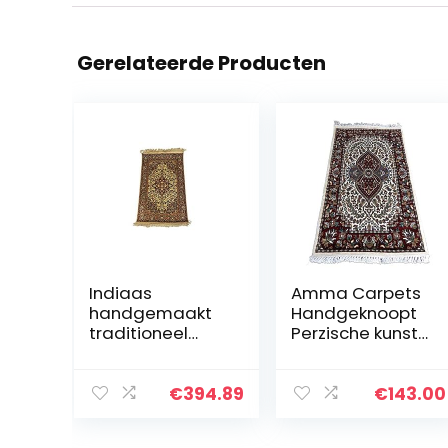
Gerelateerde Producten
Indiaas
Amma Carpets
handgemaakt
Handgeknoopt
traditioneel
Perzische kunst
Perzisch
zijden tapijt 2×3
ontwerp
voet veelkleurig
kasjmier zijden
luxe traditioneel
€
394.89
€
143.00
tapijt en muur
handgemaakt
opknoping maat
magisch…