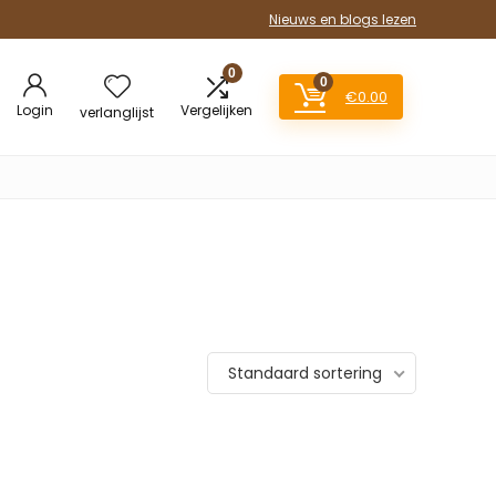
Nieuws en blogs lezen
0
0
€
0.00
Login
Vergelijken
verlanglijst
Standaard sortering