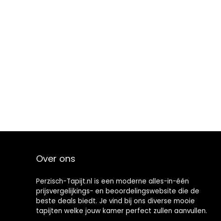
Over ons
Perzisch-Tapijt.nl is een moderne alles-in-één
prijsvergelijkings- en beoordelingswebsite die de
beste deals biedt. Je vind bij ons diverse mooie
tapijten welke jouw kamer perfect zullen aanvullen.