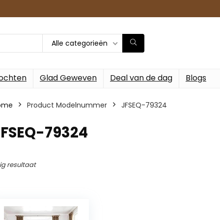
Alle categorieën
ochten
Glad Geweven
Deal van de dag
Blogs
ome
Product Modelnummer
‎JFSEQ-79324
‎JFSEQ-79324
ig resultaat