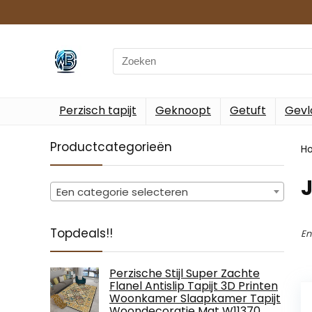
Search
for:
Perzisch tapijt
Geknoopt
Getuft
Gevl
Productcategorieën
H
Een categorie selecteren
Topdeals!!
En
Perzische Stijl Super Zachte
Flanel Antislip Tapijt 3D Printen
Woonkamer Slaapkamer Tapijt
Woondecoratie Mat W11370…