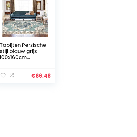
Tapijten Perzische
stijl blauw grijs
100x160cm
antislip
waterdichte anti-
bacteriële mat
€
66.48
comfort matten
multifunctionele…