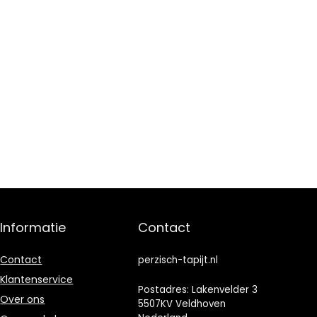
Informatie
Contact
Contact
perzisch-tapijt.nl
Klantenservice
Postadres: Lakenvelder 3
Over ons
5507KV Veldhoven