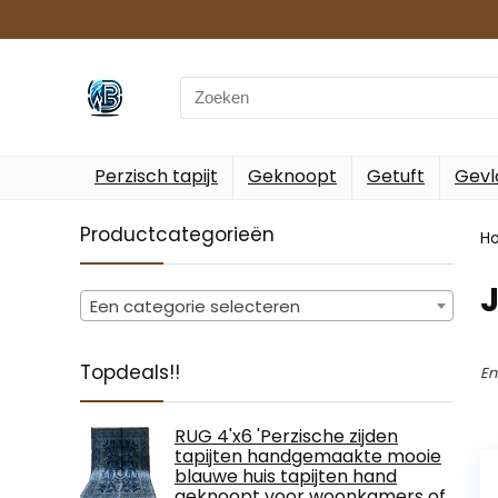
Search
for:
Perzisch tapijt
Geknoopt
Getuft
Gevl
Productcategorieën
H
‎
Een categorie selecteren
Topdeals!!
En
RUG 4'x6 'Perzische zijden
tapijten handgemaakte mooie
blauwe huis tapijten hand
geknoopt voor woonkamers of