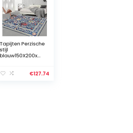
Tapijten Perzische
stijl
blauw150X200xm
Antislip
Waterdichte Anti-
bacteriële Mat
€
127.74
Comfort Matten
All-Purpose
Vloermatten…