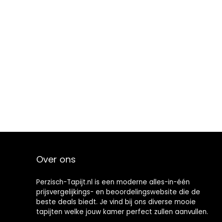
Over ons
Perzisch-Tapijt.nl is een moderne alles-in-één
prijsvergelijkings- en beoordelingswebsite die de
beste deals biedt. Je vind bij ons diverse mooie
tapijten welke jouw kamer perfect zullen aanvullen.