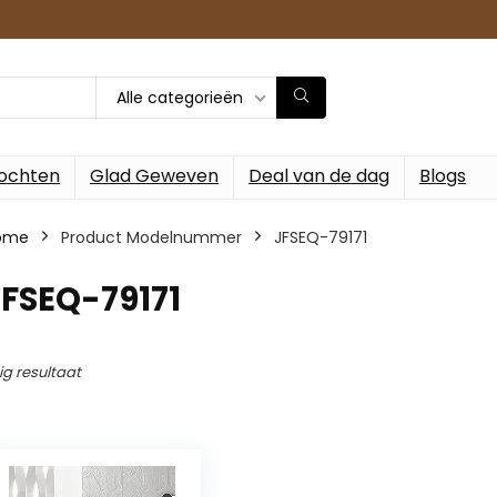
Alle categorieën
ochten
Glad Geweven
Deal van de dag
Blogs
ome
Product Modelnummer
‎JFSEQ-79171
JFSEQ-79171
ig resultaat