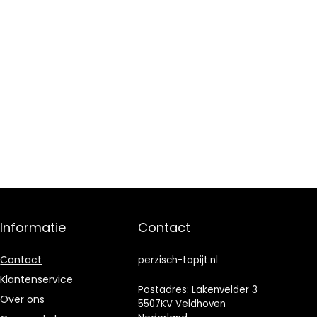
Informatie
Contact
Contact
perzisch-tapijt.nl
Klantenservice
Postadres: Lakenvelder 3
Over ons
5507KV Veldhoven