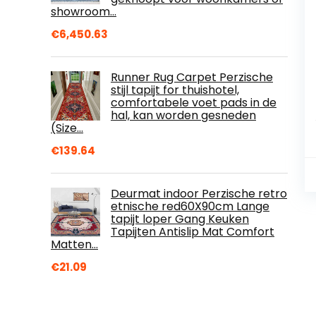
showroom…
€
6,450.63
Runner Rug Carpet Perzische
stijl tapijt for thuishotel,
comfortabele voet pads in de
hal, kan worden gesneden
(Size…
€
139.64
Deurmat indoor Perzische retro
etnische red60X90cm Lange
tapijt loper Gang Keuken
Tapijten Antislip Mat Comfort
Matten…
€
21.09