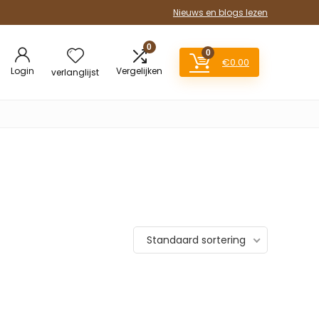
Nieuws en blogs lezen
0
0
€
0.00
Login
Vergelijken
verlanglijst
Standaard sortering