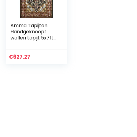
Amma Tapijten
Handgeknoopt
wollen tapijt 5x7ft
Rood
Handgemaakt
Indo-Perzisch Luxe
€
627.27
Groen Tapijt