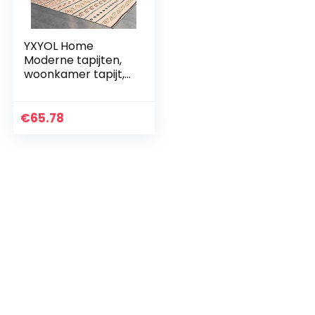
YXYOL Home
Moderne tapijten,
woonkamer tapijt,
gebied tapijten,
moderne
minimalistische
€
65.78
sofa dekens voor
salontafels…