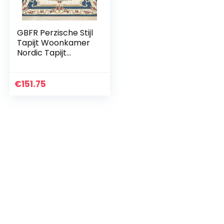
GBFR Perzische Stijl
Tapijt Woonkamer
Nordic Tapijt
Slaapkamer Bank
Koffietafel Marokko
Rug Studie Kamer
€
151.75
Vloer Mat Home…