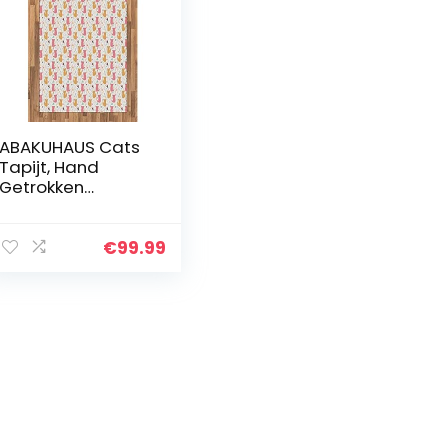
ABAKUHAUS Cats
Tapijt, Hand
Getrokken
Perzische katten,
vlak Geweven
Vloerkleed voor
€
99.99
Woonkamer,
Slaapkamer,
Eetkamer…