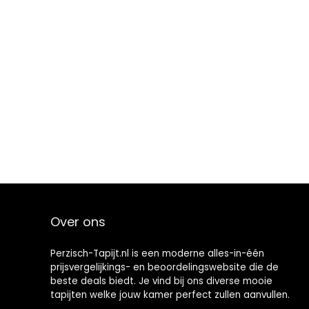
Over ons
Perzisch-Tapijt.nl is een moderne alles-in-één
prijsvergelijkings- en beoordelingswebsite die de
beste deals biedt. Je vind bij ons diverse mooie
tapijten welke jouw kamer perfect zullen aanvullen.