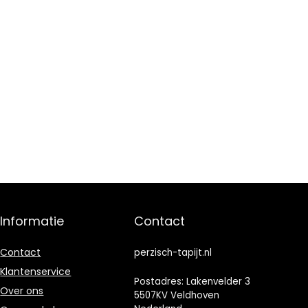
Informatie
Contact
Contact
perzisch-tapijt.nl
Klantenservice
Postadres: Lakenvelder 3
Over ons
5507KV Veldhoven