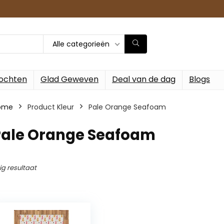
Alle categorieën
ochten
Glad Geweven
Deal van de dag
Blogs
ome
Product Kleur
‎Pale Orange Seafoam
‎Pale Orange Seafoam
ig resultaat