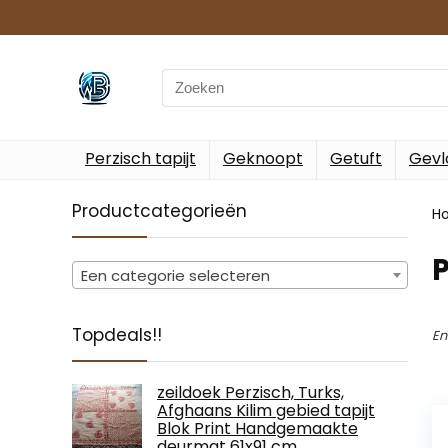
Search
for:
Perzisch tapijt
Geknoopt
Getuft
Gevl
Productcategorieën
H
Een categorie selecteren
Topdeals!!
En
zeildoek Perzisch, Turks,
Afghaans Kilim gebied tapijt
Blok Print Handgemaakte
deurmat 61x91 cm