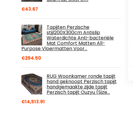
€
43.67
Tapijten Perzische
stijl200X300cm Antislip
Waterdichte Anti-bacteriële
Mat Comfort Matten All-
Purpose Vloermatten Voor…
€
294.50
RUG Woonkamer ronde tapijt
hand geknoopt Perzisch tapijt
handgemaakte zijde tapijt
Perzisch tapijt Ouzyu (Size…
€
14,513.91