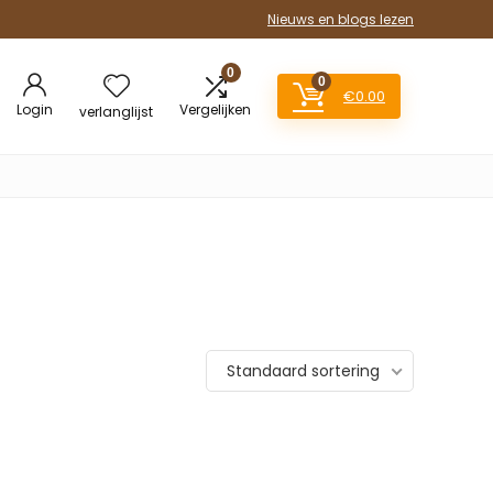
Nieuws en blogs lezen
0
0
€
0.00
Login
Vergelijken
verlanglijst
Standaard sortering