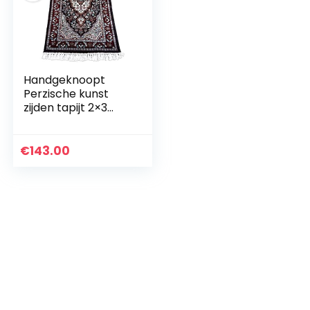
Handgeknoopt
Perzische kunst
zijden tapijt 2×3
voet zwart
veelkleurig luxe
traditioneel
€
143.00
handgemaakt
magisch tapijt van…