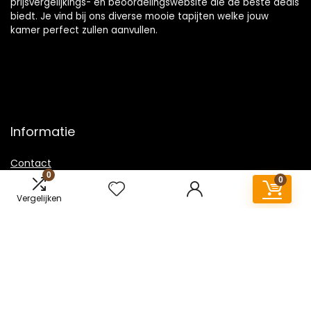
prijsvergelijkings- en beoordelingswebsite die de beste deals
biedt. Je vind bij ons diverse mooie tapijten welke jouw
kamer perfect zullen aanvullen.
Informatie
Contact
0
0
Klantenservice
Vergelijken
Over ons
Onze webshops
Vacature
Blogs
Privacybeleid
Adverteren