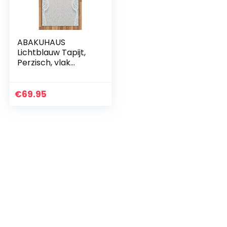
ABAKUHAUS
Lichtblauw Tapijt,
Perzisch, vlak
Geweven
Vloerkleed voor
Woonkamer,
€
69.95
Slaapkamer,
Eetkamer, 80 x 150
cm…