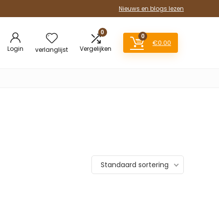
Nieuws en blogs lezen
0
0
€
0.00
Login
Vergelijken
verlanglijst
Standaard sortering