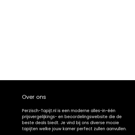
Over ons
Perzisch-Tapijt.nl is een moderne alles-in-één
prijsvergelijkings- en beoordelingswebsite die de
beste deals biedt. Je vind bij ons diverse mooie
tapijten welke jouw kamer perfect zullen aanvullen.