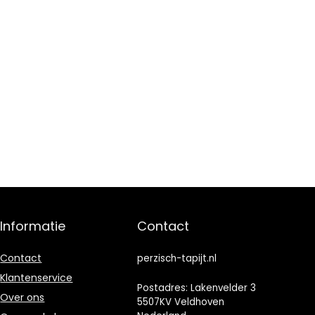
Informatie
Contact
Contact
perzisch-tapijt.nl
Klantenservice
Postadres: Lakenvelder 3
Over ons
5507KV Veldhoven