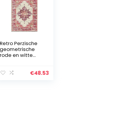
Retro Perzische
geometrische
rode en witte
etnische stijl
woonkamer
slaapkamer
€
48.53
vloermat
nachtkastje tapijt