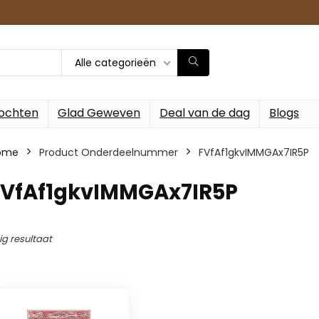
Alle categorieën
ochten
Glad Geweven
Deal van de dag
Blogs
ome
Product Onderdeelnummer
‎FVfAf1gkvIMMGAx7IR5P
‎FVfAf1gkvIMMGAx7IR5P
ig resultaat