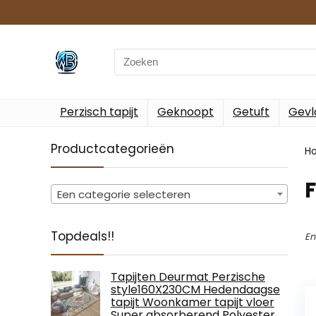
Search
for:
Perzisch tapijt
Geknoopt
Getuft
Gevl
Productcategorieën
H
Een categorie selecteren
Topdeals!!
En
Tapijten Deurmat Perzische
style160X230CM Hedendaagse
tapijt Woonkamer tapijt vloer
Super absorberend Polyester